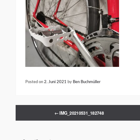
Posted on
2. Juni 2021
by
Ben Buchmüller
←
IMG_20210531_182748